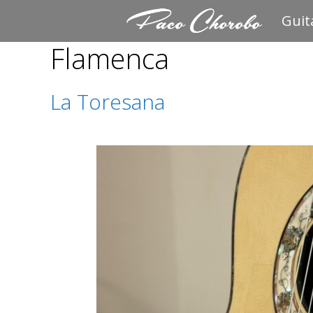
Saltar
Guit
al
Flamenca
contenido
La Toresana