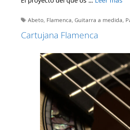
El proyecto del que os …
Leer más
Etiquetas
Abeto
,
Flamenca
,
Guitarra a medida
,
P
Cartujana Flamenca