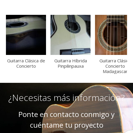
Guitarra Clásica de
Guitarra Híbrida
Guitarra Clásica
Concierto
Pinpilinpauxa
Concierto
Madagascar
¿Necesitas más información?
Ponte en contacto conmigo y
cuéntame tu proyecto