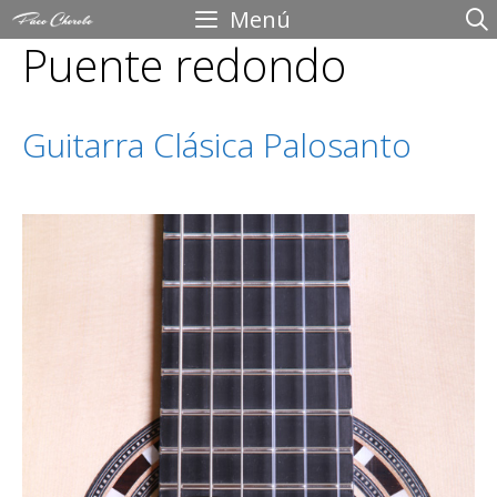
Saltar
Menú
Puente redondo
al
contenido
Guitarra Clásica Palosanto