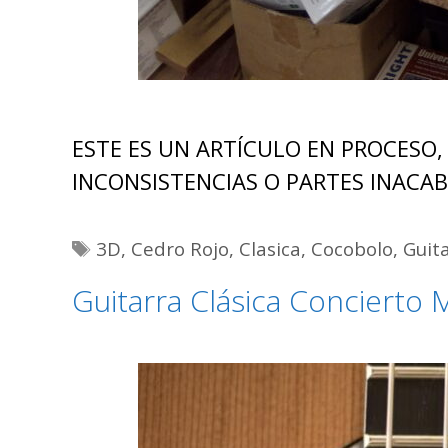
ESTE ES UN ARTÍCULO EN PROCESO,
INCONSISTENCIAS O PARTES INACAB
Etiquetas
3D
,
Cedro Rojo
,
Clasica
,
Cocobolo
,
Guit
Guitarra Clásica Concierto