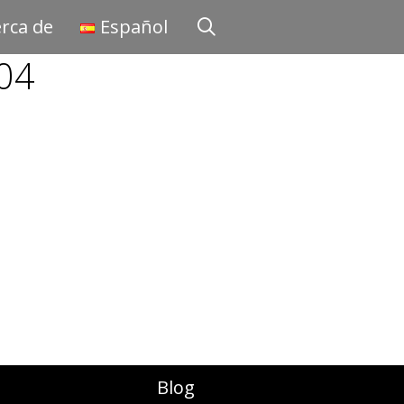
rca de
Español
04
Blog