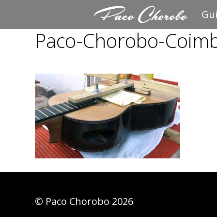
Saltar
Gui
al
Paco-Chorobo-Coim
contenido
© Paco Chorobo 2026