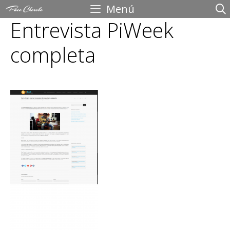
Saltar
Menú
Entrevista PiWeek
al
contenido
completa