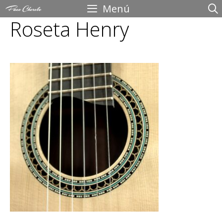
Saltar
Menú
Roseta Henry
al
contenido